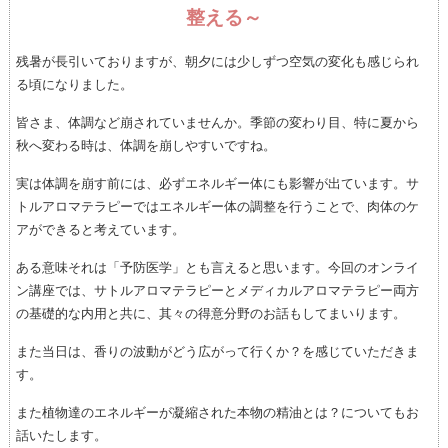
整える～
残暑が長引いておりますが、朝夕には少しずつ空気の変化も感じられ
る頃になりました。
皆さま、体調など崩されていませんか。季節の変わり目、特に夏から
秋へ変わる時は、体調を崩しやすいですね。
実は体調を崩す前には、必ずエネルギー体にも影響が出ています。サ
トルアロマテラピーではエネルギー体の調整を行うことで、肉体のケ
アができると考えています。
ある意味それは「予防医学」とも言えると思います。今回のオンライ
ン講座では、サトルアロマテラピーとメディカルアロマテラピー両方
の基礎的な内用と共に、其々の得意分野のお話もしてまいります。
また当日は、香りの波動がどう広がって行くか？を感じていただきま
す。
また植物達のエネルギーが凝縮された本物の精油とは？についてもお
話いたします。