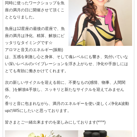
同時に使ったワークショップを魚
座の満月の日に開催させて頂くこ
ととなりました。
魚座は12星座の最後の星座で、魚
座の満月は浄化、精算、解放にピ
ッタリなタイミングです☆
アロマと音叉のエネルギー(振動)
は、五感を刺激し心と身体、そして魂レベルにも響き、気付いていな
い深いレベルのバイブレーションを浮き上がらせ、浄化や手放しには
とても有効に働きかけてくれます。
次の新しいサイクルを迎える前に、不要なもの(感情、物事、人間関
係、)を解放&手放し、スッキリと新たなサイクルを迎えてみません
か。
香りと音に包まれながら、満月のエネルギーを使い楽しく♪浄化&波動
upのWSにしたいと思っております。
皆さまとご一緒出来ますのを楽しみにしております(*^^*)