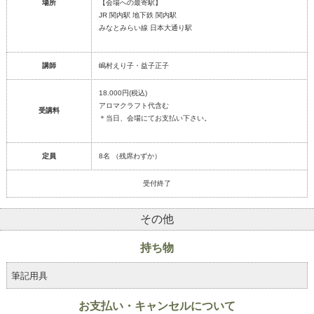
場所
【会場への最寄駅】
JR 関内駅 地下鉄 関内駅
みなとみらい線 日本大通り駅
講師
嶋村えり子・益子正子
18.000円(税込)
アロマクラフト代含む
受講料
＊当日、会場にてお支払い下さい。
定員
8名 （残席わずか）
受付終了
その他
持ち物
筆記用具
お支払い・キャンセルについて